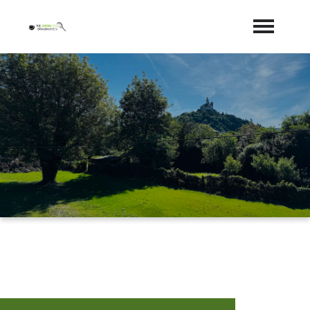
Startseite
Aktuelles
Geschichte
Vorstand
Sponsoren
"Jetzt Mitglied werden"
Trainer